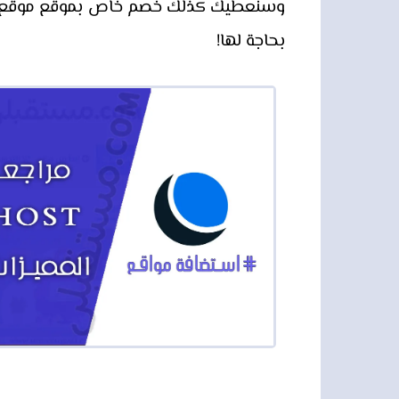
وسنعطيك كذلك خصم خاص بموقع موقع مست
بحاجة لها!