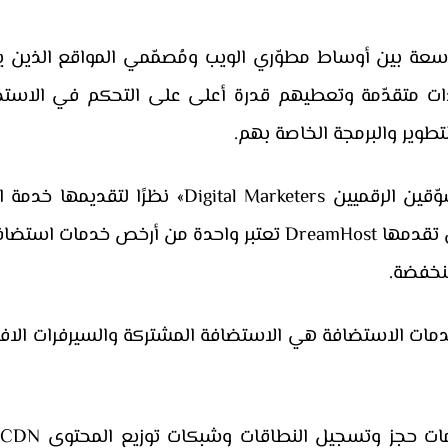
 بين أوساط مطوّري الويب ومُصمّمي المواقع الذين يب
دات متقدّمة وتعطيهم قدرة أعلى على التحكم في الاست
طوير والبرمجة الخاصة بهم.
كما تشتهر دريم هوست كذلك بين «المسوّقين الرقمي
عليها. إضافةً إلى أن باقات الاستضافة التي تقدمها DreamHost تعت
نخفضة.