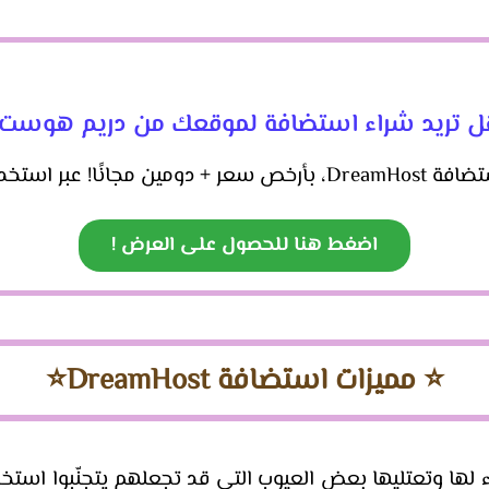
 تريد شراء استضافة لموقعك من دريم هوست
ا! عبر استخدام هذا الرابط!
اضغط هنا للحصول على العرض !
⭐​ مميزات استضافة DreamHost⭐​
 لها وتعتليها بعض العيوب التي قد تجعلهم يتجنّبوا استخد