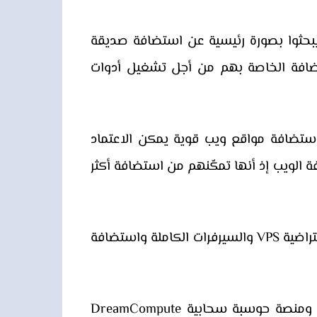
حثوا بصورة رئيسية عن استضافة صديقة
ضافة الخاصة بهم من أجل تشغيل أدوات
ين Digital Marketers» نظرًا لتقديمها خدمة استضافة مواقع ويب قوية يمكن الاعتماد
بر واحدة من أرخص خدمات استضافة الويب إذ أنها تمكّنهم من استضافة أكثر
وتقدم دريم هوست مجموعة متنوعة من خدمات الاستضافة هي الاستضافة المشتركة والسيرفرات الافتراضية VPS والسيرفرات الكاملة واستضافة
بالإضافة إلى ذلك فإن الشركة تقدم خدمات حجز وتسجيل النطاقات وشبكات توزيع المحتوى CDN ومنصة حوسبة سحابية DreamCompute