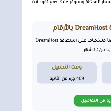
ر الممكنة وسيوفّر عليك دفع نقود أنت
قام
أداء وسرعة موقع من مواقعنا مستضاف على استضافة DreamHost
د من 12 شهر
وقت التحميل
409 جزء من الثانية
يد من التفاصيل