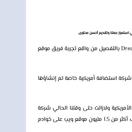
 استمرار عملنا وتقديم أحسن محتوى.
هل تريد شراء استضافة DreamHost؟ في هذه المراجعة سنطلعك على مزايا وعيوب استضافة DreamHost بالتفصيل من واقع تجربة فريق موقع
هي شركة استضافة أمريكية خاصة تم إنشاؤها
حدة الأمريكية ولازالت حتى وقتنا الحالي شركة
خاصة لا تتبع مجموعة كبيرة أو مؤسسة مالية ضخمة. ولدى الشركة أكثر من 400 ألف عميل، وتستضيف أكثر من 1.5 مليون موقع ويب على خوادم