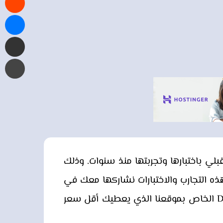
قع مستقبلي باختبارها وتجربتها منذ سنوات. وذلك
تجريبي خاص بنا نقوم باستضافته على استضافة DreamHost. وخلاصة هذه التجارب والاختبارات نشاركها معك في
صورة مزايا وعيوب بالتفصيل في مراجعة استضافة دريم هوست هذه بالإضافة إلى كوبون DreamHost الخاص بموقعنا الذي يعطيك أقل سعر