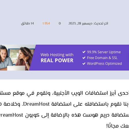
آخر تحديث: ديسمبر 28, 2023
0
1٬954
14 دقائق
DreamHo دريم هوست احدى أبرز استضافات الويب الأجنبية، ونقوم في مو
عن طريق متابعة أداء موقع 
 مجانًا!