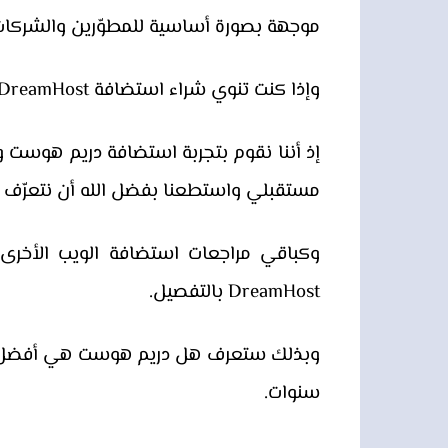
موجهة بصورة أساسية للمطوّرين والشركات 
وإذا كنت تنوي شراء استضافة DreamHost دريم هوست فأنت في المكان الصحيح..
إذ أننا نقوم بتجربة استضافة دريم هوست 
مستقبلي واستطعنا بفضل الله أن نتعرّف ع
وكباقي مراجعات استضافة الويب الأخ
DreamHost بالتفصيل.
سنوات.