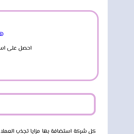
هل
احصل على استضافة DreamHost، بأرخص سعر + دومين مجانً
كل شركة استضافة بها مزايا تجذب العملاء