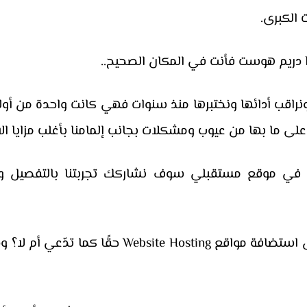
الكبرى.
ونراقب أدائها ونختبرها منذ سنوات فهي كانت واحدة من أول
لى ما بها من عيوب ومشكلات بجانب إلمامنا بأغلب مزايا ا
رى في موقع مستقبلي سوف نشاركك تجربتنا بالتفصيل 
وبذلك ستعرف هل دريم هوست هي أفضل استضافة موا