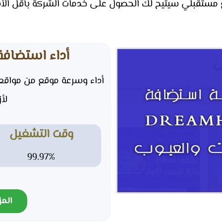
قبلي سيتيح لك الحصول على خدمات الشركة بأقل الأسعا
أداء استضافة DreamHost بالأر
لأزي
وقت التشغيل
99.97%
المز