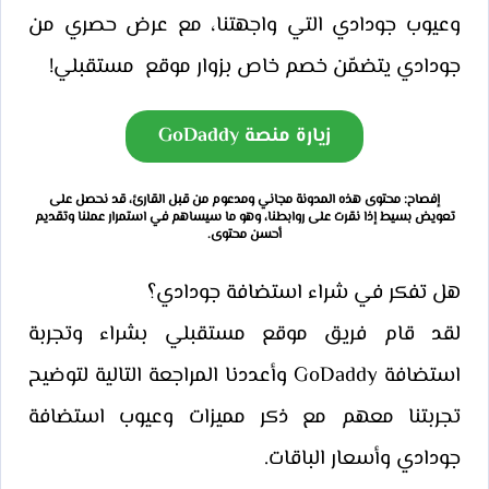
وعيوب جودادي التي واجهتنا، مع عرض حصري من
جودادي يتضمّن خصم خاص بزوار موقع مستقبلي!
زيارة منصة GoDaddy
إفصاح: محتوى هذه المدونة مجاني ومدعوم من قبل القارئ، قد نحصل على
تعويض بسيط إذا نقرت على روابطنا، وهو ما سيساهم في استمرار عملنا وتقديم
أحسن محتوى.
هل تفكر في شراء استضافة جودادي؟
لقد قام فريق موقع مستقبلي بشراء وتجربة
استضافة GoDaddy وأعددنا المراجعة التالية لتوضيح
تجربتنا معهم مع ذكر مميزات وعيوب استضافة
جودادي وأسعار الباقات.