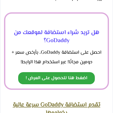
هل تريد شراء استضافة لموقعك من
GoDaddy؟
احصل على استضافة GoDaddy، بأرخص سعر +
دومين مجانًا! عبر استخدام هذا الرابط!
اضغط هنا للحصول على العرض !
تقدم استضافة GoDaddy سرعة عالية