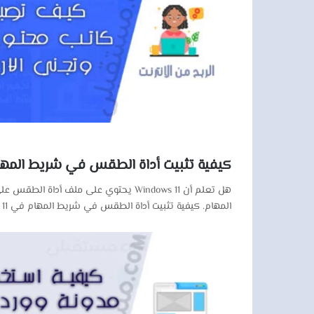
كيفية تثبيت أداة الطقس في شريط المهام في  11
المهام. كيفية تثبيت أداة الطقس في شريط المهام في Windows 11 أتعلم بوجود أداة خاصة للطقس لشريط المهام ضمن Windows 11، كما هو الأمر في Windows 10؟ إذا…