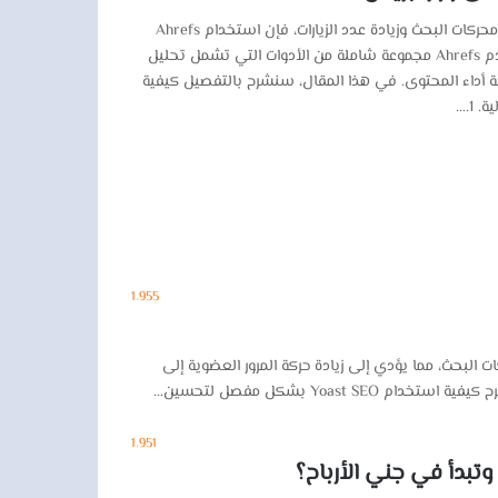
إذا كنت تريد تحسين ترتيب موقع ووردبريس الخاص بك في محركات البحث وزيادة عدد الزيارات، فإن استخدام Ahrefs
هي واحدة من أقوى الأدوات التي يمكنك الاعتماد عليها. تقدم Ahrefs مجموعة شاملة من الأدوات التي تشمل تحليل
قبة أداء المحتوى. في هذا المقال، سنشرح بالتفصيل كيفية
1٬955
ة. يساعد SEO على زيادة ظهور موقعك في نتائج محركات البحث، مما يؤدي إلى زيادة حركة المرور العضوية إلى
1٬951