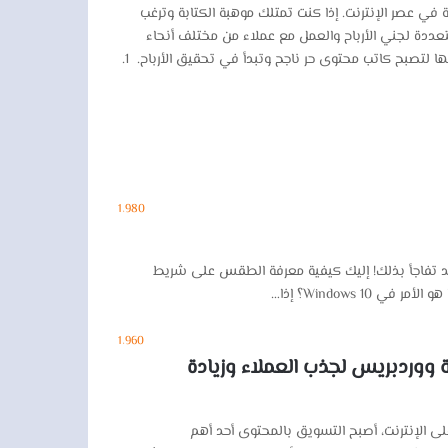
 في عصر الإنترنت. إذا كنت تمتلك موهبة الكتابة وترغب
ددة لجني الأرباح والعمل مع عملاء من مختلف أنحاء
العالم. في هذا المقال، سنتناول الخطوات التي يمكنك اتباعها لتصبح كاتب محتوى حر ناجح وتبدأ في تحقيق الأرباح. 1.
1٬980
اة الطقس على غرار Windows 10 لشريط المهام؟ إذا كنت تستخدم Windows 11 منذ إصداره، فقد تفاجأ بذلك! إليك كيفية معرفة الطقس على شريط
1٬960
 ووردبريس لجذب العملاء وزيادة
لى الإنترنت، أصبح التسويق بالمحتوى أحد أهم