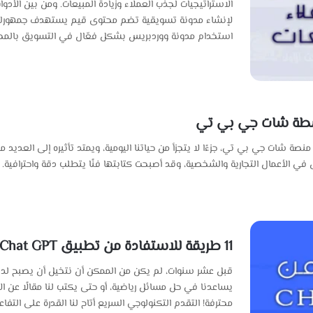
الاستراتيجيات لجذب العملاء وزيادة المبيعات. ومن بين الأدو
لإنشاء مدونة تسويقية تضم محتوى قيم يستهدف جمهورك 
استخدام مدونة ووردبريس بشكل فعّال في التسويق بالمحت
واسطة شات جي بي تي
صة شات جي بي تي، جزءًا لا يتجزأ من حياتنا اليومية، ويمتد تأثيره إلى العديد من 
ل في الأعمال التجارية والشخصية، وقد أصبحت كتابتها فنًا يتطلب دقة واحترافية.
11 طريقة للاستفادة من تطبيق Chat GPT في حياتك
قبل عشر سنوات، لم يكن من الممكن أن نتخيل أن يصبح لدينا 
يساعدنا في حل مسائل رياضية، أو حتى يكتب لنا مقالًا عن الاح