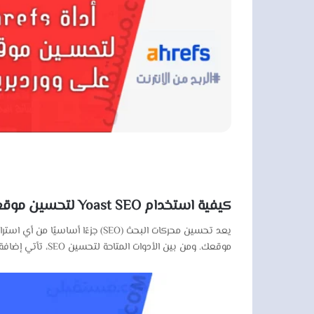
كيفية استخدام Yoast SEO لتحسين موقعك على ووردبريس
موقعك. ومن بين الأدوات المتاحة لتحسين SEO، تأتي إضافة Yoast SEO كواحدة من الأدوات الأكثر شعبية وقوة. في هذا المقال، سنقوم بشرح كيفية استخدام Yoast SEO بشكل مفصل لتحسين…