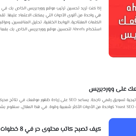
الكلمات المفتاحية، الروابط الخلفية، تحليل المنافسين، ومرا
استخدام Ahrefs لتحسين موقع ووردبريس الخاص بك بفعالية. 1.…
يعد تحسين محركات البحث (SEO) جزءًا أساسيًا من أي استراتيجية تسويق رقمي ناجح
كيف تصبح كاتب محتوى حر في 8 خطوات وتبدأ في جني الأرباح؟