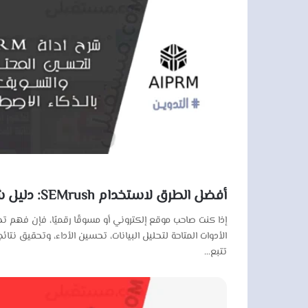
أفضل الطرق لاستخدام SEMrush: دليل شامل لتحقيق النجاح في تحسين محركات البحث
تتبع…