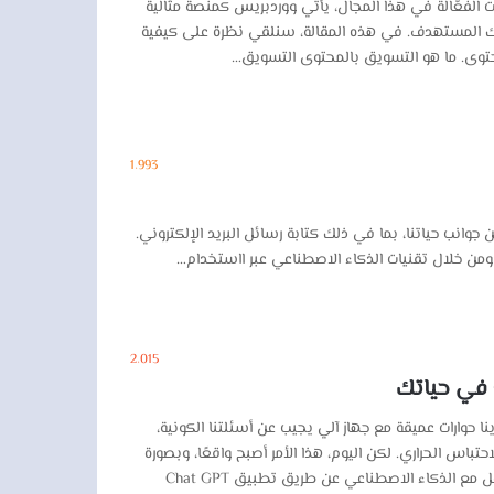
ات الفعّالة في هذا المجال، يأتي ووردبريس كمنصة مثالية
المستهدف. في هذه المقالة، سنلقي نظرة على كيفية
وى. ما هو التسويق بالمحتوى التسويق…
1٬993
جوانب حياتنا، بما في ذلك كتابة رسائل البريد الإلكتروني.
 ومن خلال تقنيات الذكاء الاصطناعي عبر ااستخدام…
2٬015
حوارات عميقة مع جهاز آلي يجيب عن أسئلتنا الكونية،
تباس الحراري. لكن اليوم، هذا الأمر أصبح واقعًا، وبصورة
محترفة! التقدم التكنولوجي السريع أتاح لنا القدرة على التفاعل مع الذكاء الاصطناعي عن طريق تطبيق Chat GPT