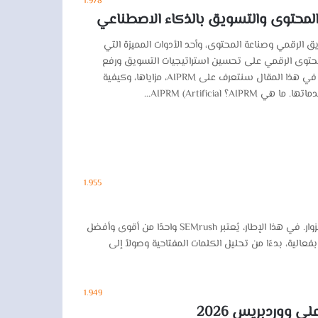
1٬978
 الرقمي وصناعة المحتوى، وأحد الأدوات المميزة التي
اعد الشركات والمحتوى الرقمي على تحسين استراتيجيات التسويق ورفع
جودة المحتوى وفق متطلبات تحسين محركات البحث (SEO). في هذا المقال سنتعرف على AIPRM، مزاياها، وكيفية
AIPRM (Artificia…
1٬955
إذا كنت صاحب موقع إلكتروني أو مسوقًا رقميًا، فإن فهم تحسين محركات البحث (SEO) يعد أحد العناصر الأساسية لتحقيق النجاح في جذب الزوار. في هذا الإطار، يُعتبر SEMrush واحدًا من أقوى وأفضل
أدوات المتاحة لتحليل البيانات، تحسين الأداء، وتحقيق نتائج ملموسة في مجال السيو. في هذا المقال، سنتناول كيفية استخدام SEMrush بفعالية، بدءًا من تحليل الكلمات المفتاحية وصولاً إلى
1٬949