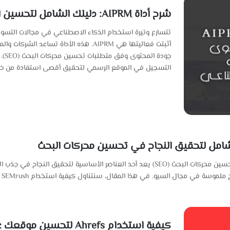
شرح أداة AIPRM: دليلك الشامل لتحسين المحتوى والتسويق بالذكاء الاصطناعي
تتسارع وتيرة استخدام الذكاء الاصطناعي في مجالات التسويق
أثبتت فعاليتها هي AIPRM. هذه الأداة تس
التسجيل في الموقع الرسمي لتحقيق أقصى استفادة من خدماتها. ما هي AIPRM؟ l
ال
كيفية استخدام Ahrefs لتحسين موقعك على ووردبريس 2026